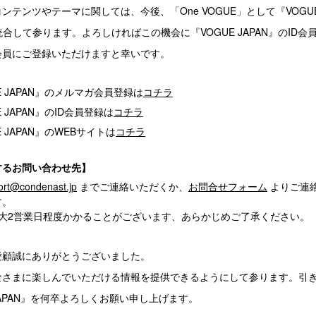
ンテンツやテーマに関しては、今後、「One VOGUE」として『VOGU
に統合して参ります。よろしければこの機会に『VOGUE JAPAN』のID会
会員にご登録いただけますと幸いです。
E JAPAN』のメルマガ会員登録は
コチラ
E JAPAN』のID会員登録は
コチラ
E JAPAN』のWEBサイトは
コチラ
するお問い合わせ先】
port@condenast.jp
までご連絡いただくか、
お問合せフォーム
よりご連
す。
最大2営業日程度かかることがございます、あらかじめご了承ください。
愛顧誠にありがとうございました。
なさまに楽しんでいただける情報を提供できるようにして参ります。引
 JAPAN』を何卒よろしくお願い申し上げます。